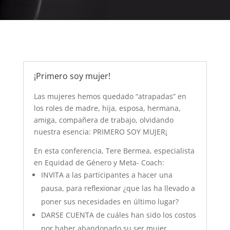
¡Primero soy mujer!
Las mujeres hemos quedado “atrapadas” en
los roles de madre, hija, esposa, hermana,
amiga, compañera de trabajo, olvidando
nuestra esencia: PRIMERO SOY MUJER¡
En esta conferencia, Tere Bermea, especialista
en Equidad de Género y Meta- Coach:
INVITA a las participantes a hacer una
pausa, para reflexionar ¿que las ha llevado a
poner sus necesidades en último lugar?
DARSE CUENTA de cuáles han sido los costos
por haber abandonado su ser mujer