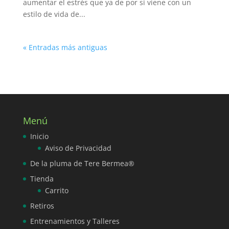
aumentar el estrés que ya de por si viene con un
estilo de vida de...
« Entradas más antiguas
Menú
Inicio
Aviso de Privacidad
De la pluma de Tere Bermea®
Tienda
Carrito
Retiros
Entrenamientos y Talleres