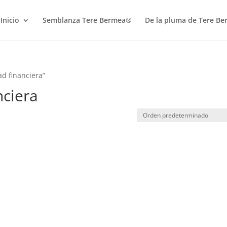
Inicio
Semblanza Tere Bermea®
De la pluma de Tere B
ad financiera”
nciera