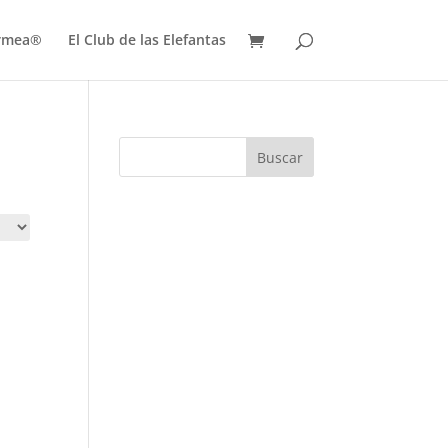
ermea®
El Club de las Elefantas