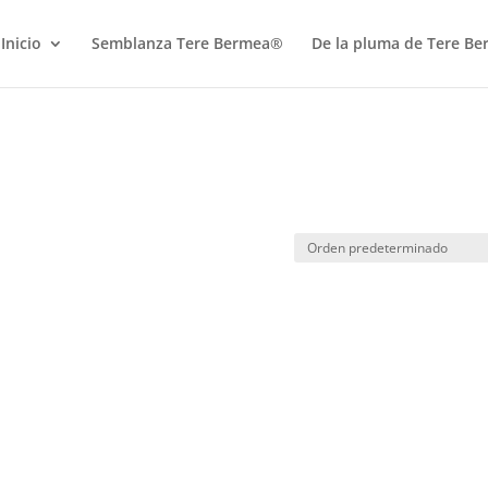
Inicio
Semblanza Tere Bermea®
De la pluma de Tere B