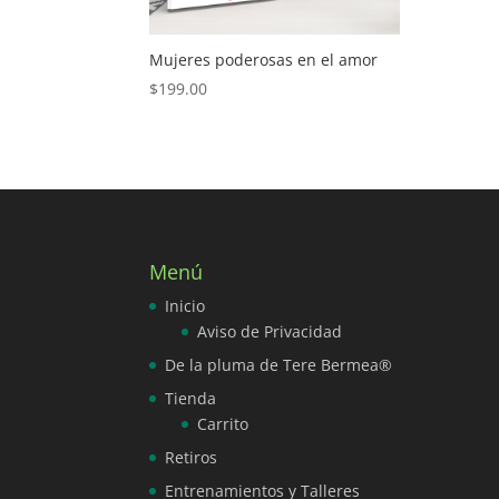
Mujeres poderosas en el amor
$
199.00
Menú
Inicio
Aviso de Privacidad
De la pluma de Tere Bermea®
Tienda
Carrito
Retiros
Entrenamientos y Talleres