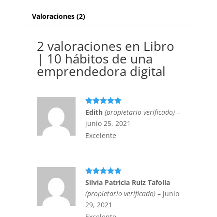
digital
cantidad
Valoraciones (2)
2 valoraciones en
Libro
| 10 hábitos de una
emprendedora digital
Valorado
Edith
(propietario verificado)
–
con
5
de 5
junio 25, 2021
Excelente
Valorado
Silvia Patricia Ruíz Tafolla
con
5
de 5
(propietario verificado)
–
junio
29, 2021
Excelente