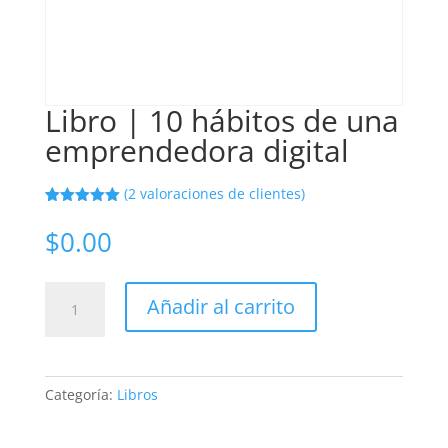
Libro | 10 hábitos de una
emprendedora digital
(
2
valoraciones de clientes)
Valorado
2
con
5.00
de
$
0.00
5 en base
a
valoracione
s de
Libro
clientes
Añadir al carrito
|
10
hábitos
de
Categoría:
Libros
una
emprendedora