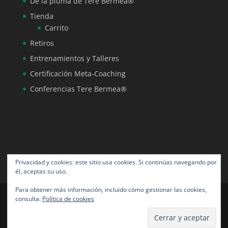
De la pluma de Tere Bermea®
Tienda
Carrito
Retiros
Entrenamientos y Talleres
Certificación Meta-Coaching
Conferencias Tere Bermea®
Privacidad y cookies: este sitio usa cookies. Si continúas navegando por
él, aceptas su uso.
Para obtener más información, incluido cómo gestionar las cookies,
consulta:
Política de cookies
Tere Bermea® todos los derechos reservados |
Diseño por NeoAngora Studios