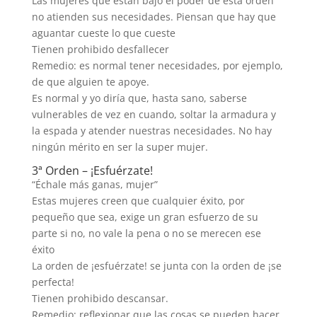
Las mujeres que están bajo el poder de esta orden
no atienden sus necesidades. Piensan que hay que
aguantar cueste lo que cueste
Tienen prohibido desfallecer
Remedio: es normal tener necesidades, por ejemplo,
de que alguien te apoye.
Es normal y yo diría que, hasta sano, saberse
vulnerables de vez en cuando, soltar la armadura y
la espada y atender nuestras necesidades. No hay
ningún mérito en ser la super mujer.
3ª Orden – ¡Esfuérzate!
“Échale más ganas, mujer”
Estas mujeres creen que cualquier éxito, por
pequeño que sea, exige un gran esfuerzo de su
parte si no, no vale la pena o no se merecen ese
éxito
La orden de ¡esfuérzate! se junta con la orden de ¡se
perfecta!
Tienen prohibido descansar.
Remedio: reflexionar que las cosas se pueden hacer