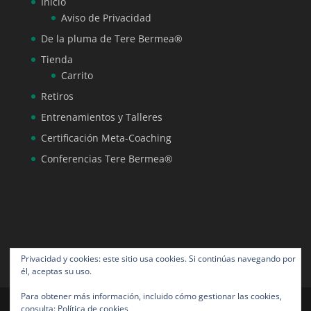
Inicio
Aviso de Privacidad
De la pluma de Tere Bermea®
Tienda
Carrito
Retiros
Entrenamientos y Talleres
Certificación Meta-Coaching
Conferencias Tere Bermea®
Privacidad y cookies: este sitio usa cookies. Si continúas navegando por
él, aceptas su uso.
Para obtener más información, incluido cómo gestionar las cookies,
consulta:
Política de cookies