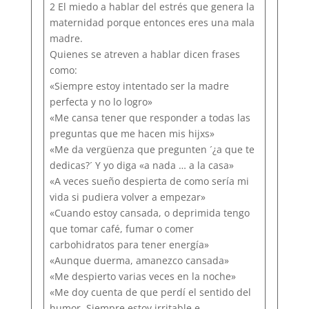
2 El miedo a hablar del estrés que genera la
maternidad porque entonces eres una mala
madre.
Quienes se atreven a hablar dicen frases
como:
«Siempre estoy intentado ser la madre
perfecta y no lo logro»
«Me cansa tener que responder a todas las
preguntas que me hacen mis hijxs»
«Me da vergüenza que pregunten ´¿a que te
dedicas?´ Y yo diga «a nada … a la casa»
«A veces sueño despierta de como sería mi
vida si pudiera volver a empezar»
«Cuando estoy cansada, o deprimida tengo
que tomar café, fumar o comer
carbohidratos para tener energía»
«Aunque duerma, amanezco cansada»
«Me despierto varias veces en la noche»
«Me doy cuenta de que perdí el sentido del
humor. Siempre estoy irritable e