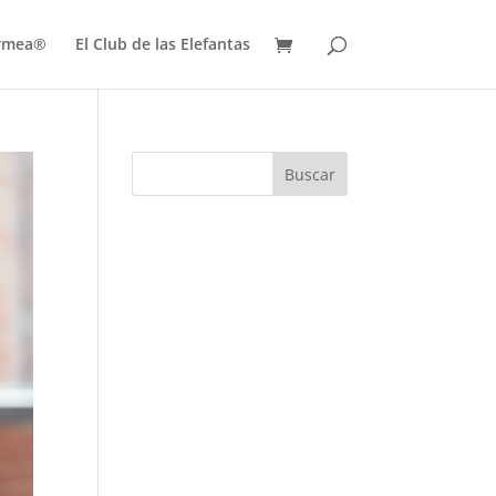
ermea®
El Club de las Elefantas