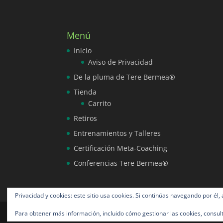
Menú
Inicio
Aviso de Privacidad
De la pluma de Tere Bermea®
Tienda
Carrito
Retiros
Entrenamientos y Talleres
Certificación Meta-Coaching
Conferencias Tere Bermea®
Privacidad y cookies: este sitio usa cookies. Si continúas navegando por él,
Para obtener más información, incluido cómo gestionar las cookies, consul
Tere Bermea® todos los derechos reservados 