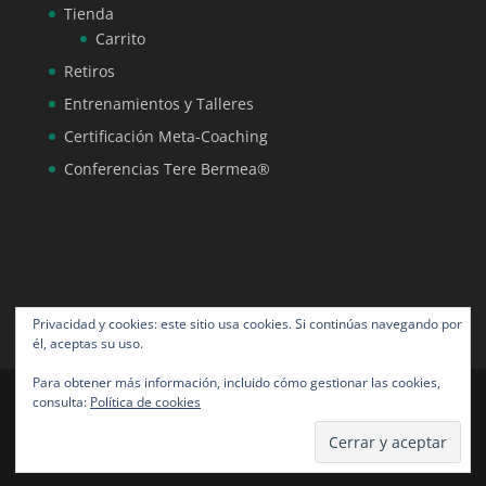
Tienda
Carrito
Retiros
Entrenamientos y Talleres
Certificación Meta-Coaching
Conferencias Tere Bermea®
Privacidad y cookies: este sitio usa cookies. Si continúas navegando por
él, aceptas su uso.
Para obtener más información, incluido cómo gestionar las cookies,
consulta:
Política de cookies
Tere Bermea® todos los derechos reservados |
Diseño por NeoAngora Studios