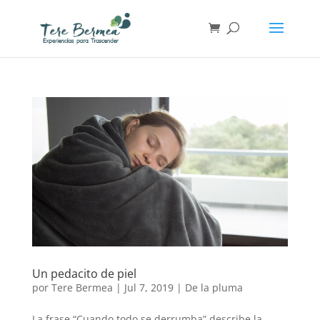
Un pedacito de piel
por
Tere Bermea
|
Jul 7, 2019
|
De la pluma
La frase “Cuando todo se derrumba” describe la