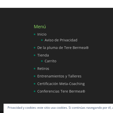
Menú
Inicio
Aviso de Privacidad
De la pluma de Tere Bermea®
Tienda
Carrito
Retiros
Entrenamientos y Talleres
Certificación Meta-Coaching
Conferencias Tere Bermea®
Privacidad y cookies: este sitio usa cookies. Si continúas navegando por él,