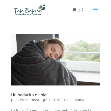
Un pedacito de piel
por
Tere Bermea
|
Jul 7, 2019
|
De la pluma
La frase “Cuando todo se derrumba” describe la