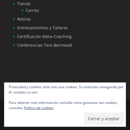
Tienda
Carrito
Retiros
Entrenamientos y Talleres
Certificación Meta-Coaching
Conferencias Tere Bermea®
Privacidad y cookies: este sitio usa cookies. Si continúas navegando por
él, aceptas su uso.
Para obtener más información, incluido cómo gestionar las cookies,
consulta:
Política de cookies
Tere Bermea® todos los derechos reservados |
Diseño por NeoAngora Studios