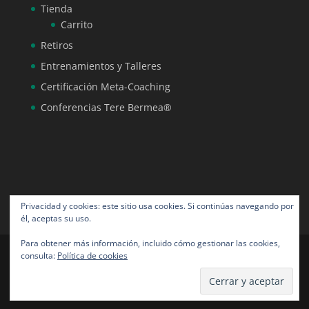
Tienda
Carrito
Retiros
Entrenamientos y Talleres
Certificación Meta-Coaching
Conferencias Tere Bermea®
Privacidad y cookies: este sitio usa cookies. Si continúas navegando por
él, aceptas su uso.
Para obtener más información, incluido cómo gestionar las cookies,
consulta:
Política de cookies
Tere Bermea® todos los derechos reservados |
Diseño por NeoAngora Studios