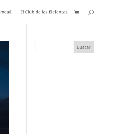
ermea®
El Club de las Elefantas