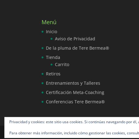
Menú
Inicio
Aviso de Privacidad
De la pluma de Tere Bermea®
Tienda
Carrito
Retiros
Entrenamientos y Talleres
Certificación Meta-Coaching
Conferencias Tere Bermea®
Privacidad y cookies: este sitio usa cookies. Si continúas navegando por él,
Para obtener más información, incluido cómo gestionar las cookies, consul
Tere Bermea® todos los derechos reservados 