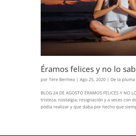
Éramos felices y no lo sa
por
Tere Bermea
|
Ago 25, 2020
|
De la pluma
BLOG 24 DE AGOSTO ÉRAMOS FELICES Y NO LO 
tristeza, nostalgia, resignación y a veces con 
podía realizar y que daba por hecho que siemp