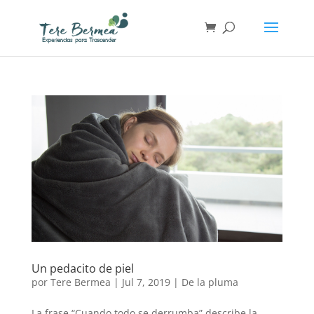
Un pedacito de piel
por
Tere Bermea
|
Jul 7, 2019
|
De la pluma
La frase “Cuando todo se derrumba” describe la