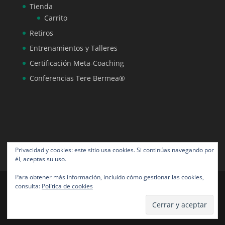
Tienda
Carrito
Retiros
Entrenamientos y Talleres
Certificación Meta-Coaching
Conferencias Tere Bermea®
Privacidad y cookies: este sitio usa cookies. Si continúas navegando por
él, aceptas su uso.
Para obtener más información, incluido cómo gestionar las cookies,
consulta:
Política de cookies
Tere Bermea® todos los derechos reservados |
Diseño por NeoAngora Studios