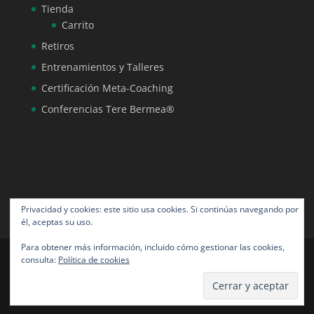
Tienda
Carrito
Retiros
Entrenamientos y Talleres
Certificación Meta-Coaching
Conferencias Tere Bermea®
Privacidad y cookies: este sitio usa cookies. Si continúas navegando por
él, aceptas su uso.
Para obtener más información, incluido cómo gestionar las cookies,
consulta:
Política de cookies
Tere Bermea® todos los derechos reservados |
Diseño por NeoAngora Studios