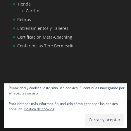
Tienda
Carrito
Retiros
Entrenamientos y Talleres
Certificación Meta-Coaching
Conferencias Tere Bermea®
Privacidad y cookies: este sitio usa cookies. Si continúas navegando por
él, aceptas su uso.
Para obtener más información, incluido cómo gestionar las cookies,
consulta:
Política de cookies
Tere Bermea® todos los derechos reservados |
Diseño por NeoAngora Studios