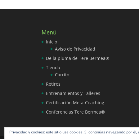
Menú
Inicio
Aviso de Privacidad
De la pluma de Tere Bermea®
Tienda
Carrito
Retiros
Entrenamientos y Talleres
Certificación Meta-Coaching
Conferencias Tere Bermea®
Privacidad y cookies: este sitio usa cookies. Si continúas navegando por él,