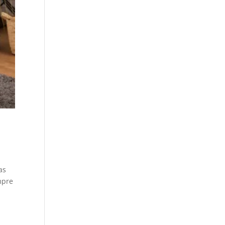
as
mpre