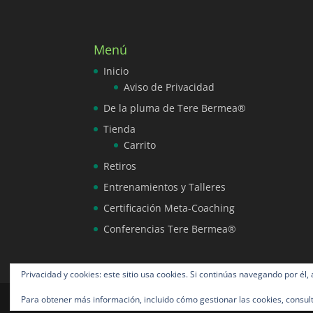
Menú
Inicio
Aviso de Privacidad
De la pluma de Tere Bermea®
Tienda
Carrito
Retiros
Entrenamientos y Talleres
Certificación Meta-Coaching
Conferencias Tere Bermea®
Privacidad y cookies: este sitio usa cookies. Si continúas navegando por él,
Para obtener más información, incluido cómo gestionar las cookies, consul
Tere Bermea® todos los derechos reservados 