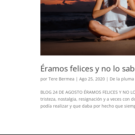
Éramos felices y no lo sa
por
Tere Bermea
|
Ago 25, 2020
|
De la pluma
BLOG 24 DE AGOSTO ÉRAMOS FELICES Y NO LO 
tristeza, nostalgia, resignación y a veces con 
podía realizar y que daba por hecho que siemp