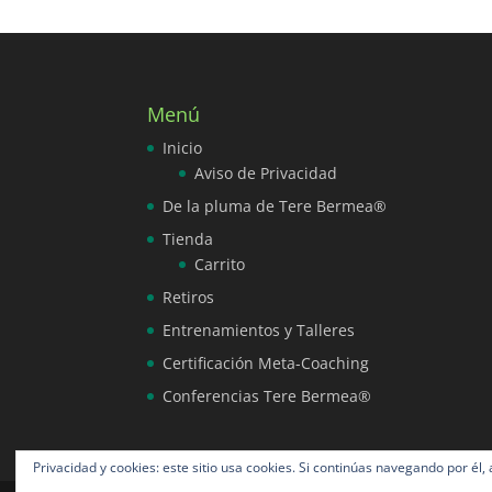
Menú
Inicio
Aviso de Privacidad
De la pluma de Tere Bermea®
Tienda
Carrito
Retiros
Entrenamientos y Talleres
Certificación Meta-Coaching
Conferencias Tere Bermea®
Privacidad y cookies: este sitio usa cookies. Si continúas navegando por él,