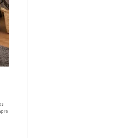
as
mpre