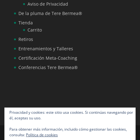
Aviso de Privacidad
De la pluma de Tere Bermea®
Tienda
Carrito
Retiros
Entrenamientos y Talleres
Certificación Meta-Coaching
Conferencias Tere Bermea®
Privacidad y cookies: este sitio usa cookies. Si continúas navegando por
él, aceptas su uso.
Para obtener más información, incluido cómo gestionar las cookies,
consulta:
Política de cookies