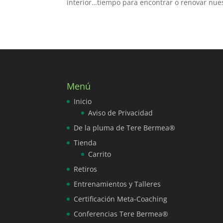
interior…tiempo para encontrar o renovar nues
Menú
Inicio
Aviso de Privacidad
De la pluma de Tere Bermea®
Tienda
Carrito
Retiros
Entrenamientos y Talleres
Certificación Meta-Coaching
Conferencias Tere Bermea®