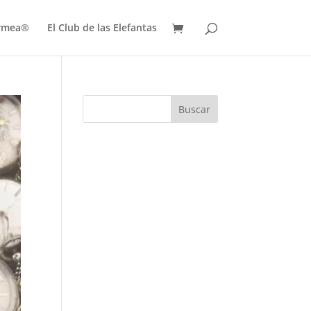
ermea®
El Club de las Elefantas