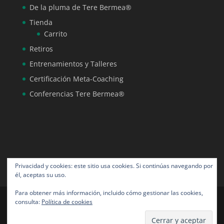
De la pluma de Tere Bermea®
Tienda
Carrito
Retiros
Entrenamientos y Talleres
Certificación Meta-Coaching
Conferencias Tere Bermea®
Privacidad y cookies: este sitio usa cookies. Si continúas navegando por
él, aceptas su uso.
Para obtener más información, incluido cómo gestionar las cookies,
consulta:
Política de cookies
Tere Bermea® todos los derechos reservados |