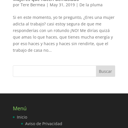
por
Tere Bermea
|
May 31, 2019
|
De la pluma
Si en este momento, yo te pregunto, ¿Eres una mujer
adicta al trabajo? casi estoy segura de que me
responderías con un rotundo ¡NO! Me dirías quizá
que amas lo que haces, que tienes mucha energía y
por eso haces y haces y haces sin rendirte, que el
trabajo de casa no...
Menú
Inicio
Aviso de Privacidad