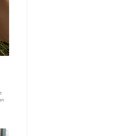
e
ban