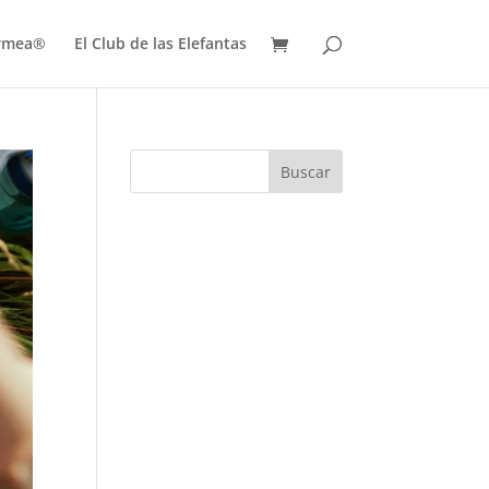
ermea®
El Club de las Elefantas