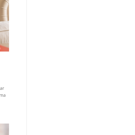
rar
sma