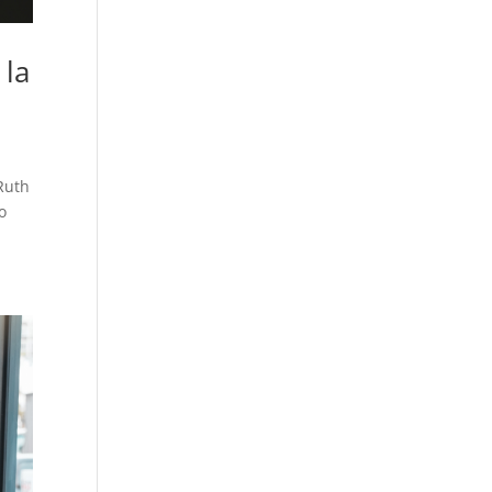
 la
 Ruth
o