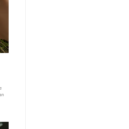
e
ban